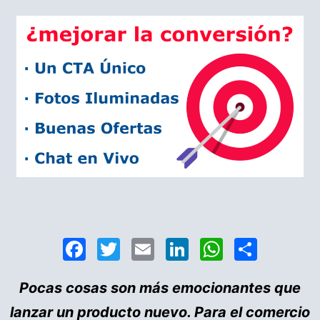
Facebook
Twitter
Email
LinkedIn
WhatsA
Compa
Pocas cosas son más emocionantes que
lanzar un producto nuevo. Para el comercio